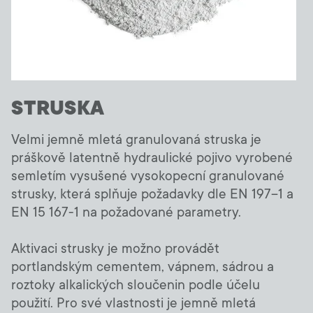
Czechia
Language:
CS
STRUSKA
Velmi jemně mletá granulovaná struska je
práškově latentně hydraulické pojivo vyrobené
semletím vysušené vysokopecní granulované
strusky, která splňuje požadavky dle EN 197–1 a
EN 15 167-1 na požadované parametry.
Aktivaci strusky je možno provádět
portlandským cementem, vápnem, sádrou a
roztoky alkalických sloučenin podle účelu
použití. Pro své vlastnosti je jemně mletá