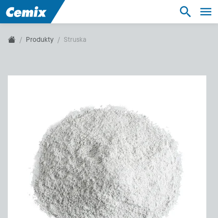
Suroviny
Stavebnictví
Produkty
Struska
Průmysl
Produkty
Udržitelnost
O nás
Kontakt