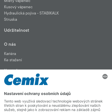
Mletý vápenec
Kusový vápenec
Hydraulická pojiva - STABIKALK
Struska
Udržitelnost
O nás
Kariéra
Ke stažení
Kontakt
LB Cemix, s.r.o. - výrobní závod Kotouč ve Štramberku –
jsme předním výrobcem vápenných produktů pro průmysl a
stavebnictví.