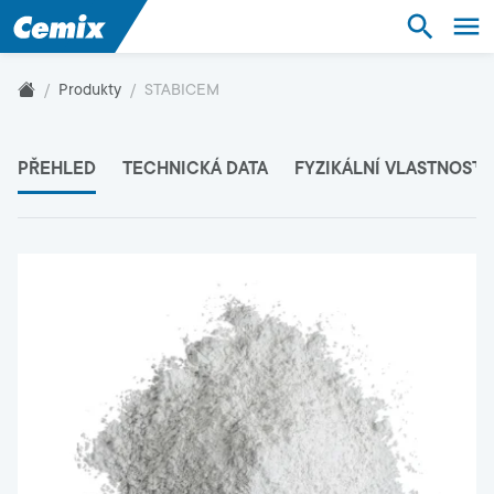
Suroviny
Stavebnictví
Produkty
STABICEM
Průmysl
PŘEHLED
TECHNICKÁ DATA
FYZIKÁLNÍ VLASTNOSTI
Produkty
Udržitelnost
O nás
Kontakt