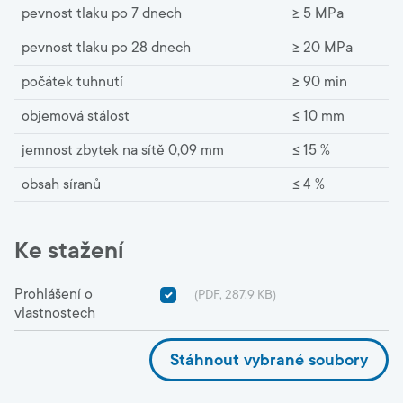
pevnost tlaku po 7 dnech
≥ 5 MPa
pevnost tlaku po 28 dnech
≥ 20 MPa
počátek tuhnutí
≥ 90 min
objemová stálost
≤ 10 mm
jemnost zbytek na sítě 0,09 mm
≤ 15 %
obsah síranů
≤ 4 %
Ke stažení
Prohlášení o
(PDF, 287.9 KB)
vlastnostech
Stáhnout vybrané soubory