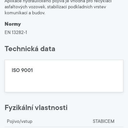
Aplikace hydraulického pojiva je vhodná pro recyklaci
asfaltových vozovek, stabilizaci podkladních vrstev
komunikací a budov.
Normy
EN 13282-1
Technická data
ISO 9001
Fyzikální vlastnosti
Pojivo/vstup
STABICEM