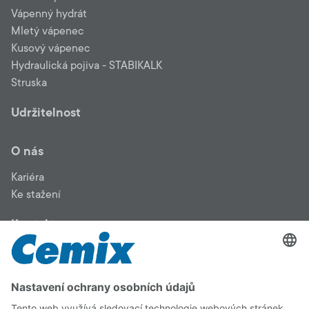
Vápenný hydrát
Mletý vápenec
Kusový vápenec
Hydraulická pojiva - STABIKALK
Struska
Udržitelnost
O nás
Kariéra
Ke stažení
Kontakt
LB Cemix, s.r.o. - výrobní závod Kotouč ve Štramberku –
jsme předním výrobcem vápenných produktů pro průmysl a