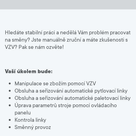
Technické poradenství
+420 800 022 848
Hledáte stabilní práci a nedělá Vám problém pracovat
na směny? Jste manuálně zruční a máte zkušenosti s
Czechia
VZV? Pak se nám ozvěte!
Language:
CS
Vaší úkolem bude:
Manipulace se zbožím pomocí VZV
Obsluha a seřizování automatické pytlovací linky
Obsluha a seřizování automatické paletovací linky
Úprava parametrů stroje pomocí ovládacího
panelu
Kontrola linky
Směnný provoz