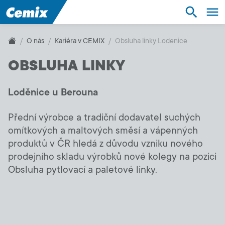
Suroviny
Stavebnictví
O nás
Kariéra v CEMIX
Obsluha linky Lodenice
OBSLUHA LINKY
Řešení
Loděnice u Berouna
Produkty
Přední výrobce a tradiční dodavatel suchých
Služby
omítkových a maltových směsí a vápenných
produktů v ČR hledá z důvodu vzniku nového
Podpora
prodejního skladu výrobků nové kolegy na pozici
Obsluha pytlovací a paletové linky.
O nás
Kontakt