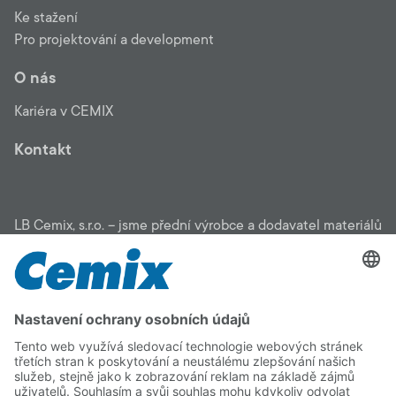
Ke stažení
Pro projektování a development
O nás
Kariéra v CEMIX
Kontakt
LB Cemix, s.r.o. – jsme přední výrobce a dodavatel materiálů
pro stavbu: zateplení, fasády, malty, stěrky, omítky, potěry,
penetrace, lepidla, podlahové stěrky, sanační systémy,
zahradní program. Pomůžeme vám vybrat vhodný materiál
pro vaši stavbu, čerpat dotace i najít osvědčenou stavební
firmu. Na kvalitu CEMIX se můžete spolehnout.
Copyright © 2026 LB Cemix, s.r.o.