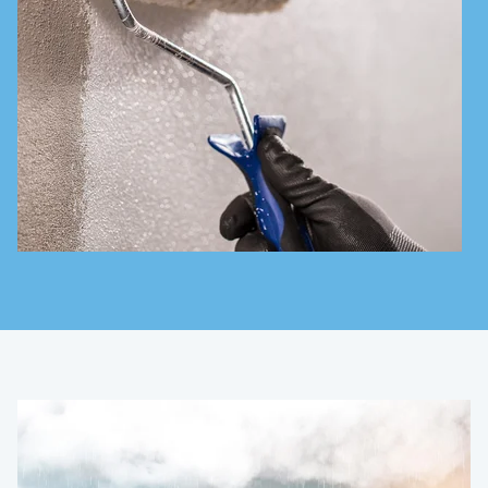
Technické poradenství
+420 800 022 848
Czechia
Language:
CS