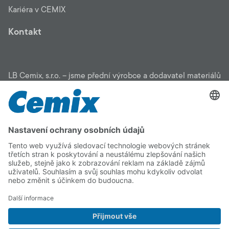
Kariéra v CEMIX
Kontakt
LB Cemix, s.r.o. – jsme přední výrobce a dodavatel materiálů
pro stavbu: zateplení, fasády, malty, stěrky, omítky, potěry,
penetrace, lepidla, podlahové stěrky, sanační systémy,
zahradní program. Pomůžeme vám vybrat vhodný materiál
pro vaši stavbu, čerpat dotace i najít osvědčenou stavební
firmu. Na kvalitu CEMIX se můžete spolehnout.
Copyright © 2026 LB Cemix, s.r.o.
Impressum
Informace o zpracování
Cookie
Vnitřní
osobních údajů (GDPR)
policy
oznamovací
systém
Facebook
Instagram
YouTube
LinkedIn