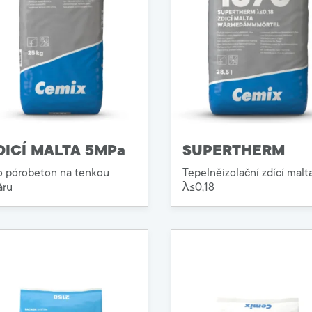
DICÍ MALTA 5MPa
SUPERTHERM
o pórobeton na tenkou
Tepelněizolační zdící malt
áru
λ≤0,18