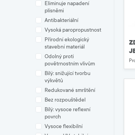
Eliminuje napadení
plísněmi
Antibakteriální
Vysoká paropropustnost
Přírodní ekologický
Z
stavební materiál
J
Odolný proti
Pr
povětrnostním vlivům
Bilý: snižující tvorbu
výkvětů
Redukované smrštění
Bez rozpouštědel
Bílý: vysoce reflexní
povrch
Vysoce flexibilní