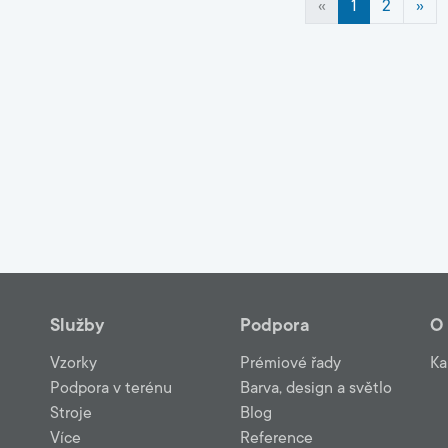
«
1
2
»
Služby
Podpora
O
Vzorky
Prémiové řady
Ka
Podpora v terénu
Barva, design a světlo
Stroje
Blog
Více
Reference