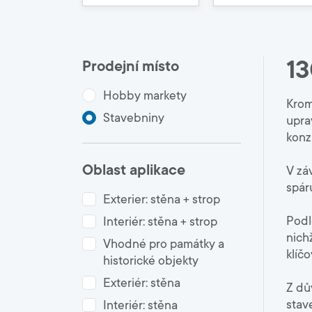
5000
Škola mistrů
Dokumenty 
Školení Artisan
Dokumenty 
Ceník, Katal
Podlaha
Obchodní d
1
Prodejní místo
Pracovní po
Cementový spojovací můstek
EPD
Hobby markety
Potěry
Ostatní
Krom
Penetrace
Stavebniny
upra
Samonivelační stěrky
konz
Nátěry, příslušenství
Oblast aplikace
V zá
spár
Exterier: stěna + strop
Podl
Interiér: stěna + strop
nich
Vhodné pro památky a
klíč
historické objekty
Exteriér: stěna
Z dů
stav
Interiér: stěna