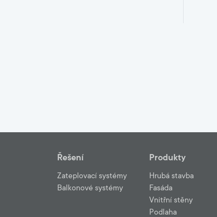
Řešení
Produkty
Zateplovací systémy
Hrubá stavba
Balkonové systémy
Fasáda
Vnitřní stěny
Podlaha