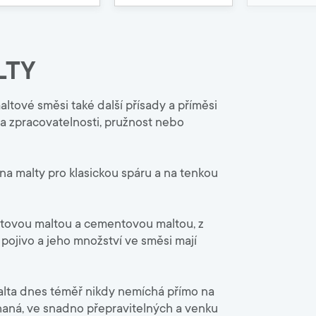
9000
Zahrada
LTY
Malty, spárovací hmoty
Lepidla na chodníky
tové směsi také další přísady a příměsi
Písky
ba zpracovatelnosti, pružnost nebo
Betony
 na malty pro klasickou spáru a na tenkou
tovou maltou a cementovou maltou, z
pojivo a jeho množství ve směsi mají
í malta dnes téměř nikdy nemíchá přímo na
haná, ve snadno přepravitelných a venku