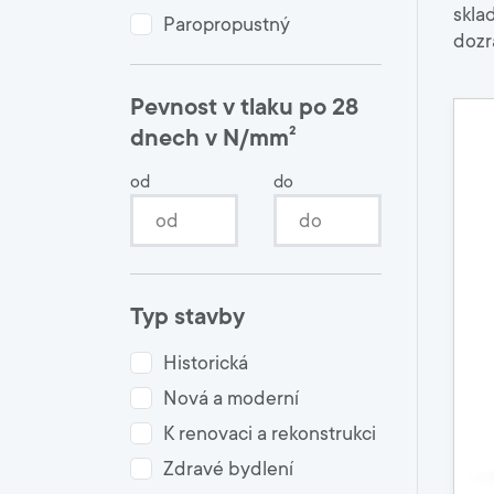
skla
Paropropustný
dozr
Pevnost v tlaku po 28
dnech v N/mm²
od
do
Typ stavby
Historická
Nová a moderní
K renovaci a rekonstrukci
Zdravé bydlení