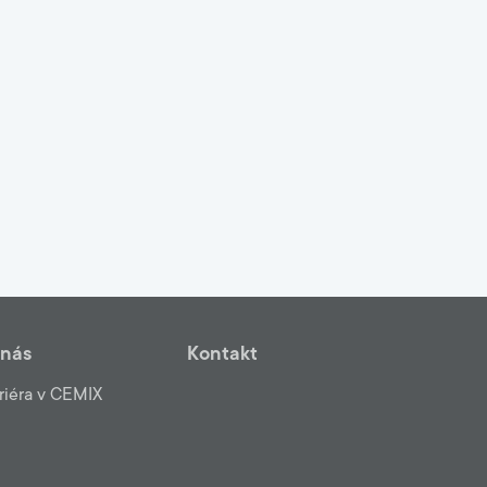
 nás
Kontakt
riéra v CEMIX