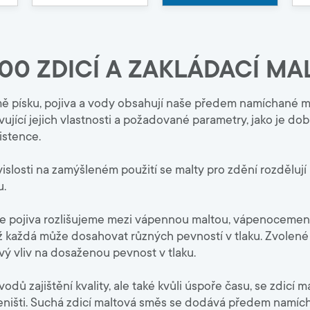
8000
k produktům
Developeři
k systémům
og, Brožury
okumenty
Obklady a dlažby
300 ZDICÍ A ZAKLÁDACÍ MA
stupy
Penetrace a kontaktní můstky
Hydroizolační hmoty
ě písku, pojiva a vody obsahují naše předem namíchané mal
Lepidla na obklady
vující jejich vlastnosti a požadované parametry, jako je do
Spárovací hmoty
istence.
Tmely, příslušenství
vislosti na zamýšleném použití se malty pro zdění rozdělují
u.
e pojiva rozlišujeme mezi vápennou maltou, vápenocemen
ž každá může dosahovat různých pevností v tlaku. Zvolené 
ový vliv na dosaženou pevnost v tlaku.
vodů zajištění kvality, ale také kvůli úspoře času, se zdic
eništi. Suchá zdicí maltová směs se dodává předem namíc