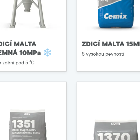
DICÍ MALTA
ZDICÍ MALTA 15M
EMNÁ 10MPa ❄
S vysokou pevností
o zdění pod 5 ⁰C