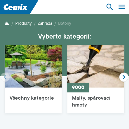
Suroviny
Stavebnictví
Produkty
Zahrada
Betony
Vyberte kategorii:
Řešení
Produkty
Služby
9000
Podpora
Všechny kategorie
Malty, spárovací
hmoty
O nás
Kontakt