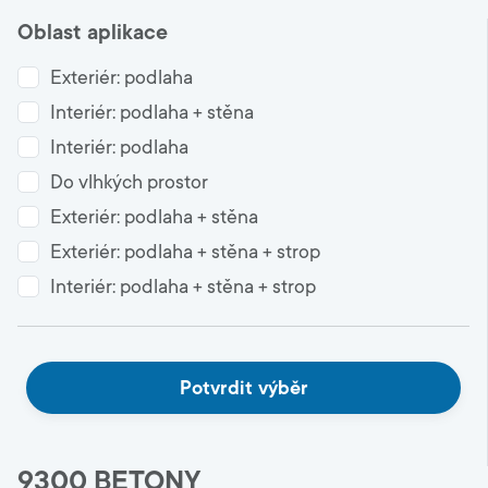
Oblast aplikace
Technické poradenství
+420 800 022 848
Exteriér: podlaha
Interiér: podlaha + stěna
Interiér: podlaha
Czechia
Do vlhkých prostor
Language:
CS
Exteriér: podlaha + stěna
Exteriér: podlaha + stěna + strop
Interiér: podlaha + stěna + strop
Potvrdit výběr
9300 BETONY