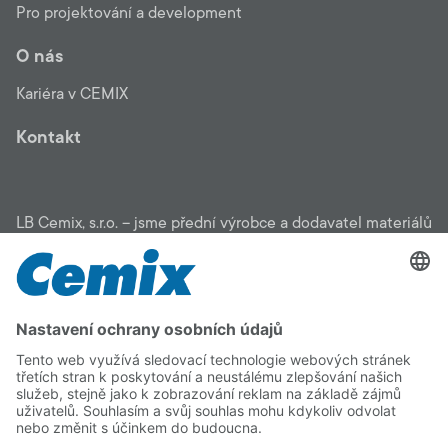
Pro projektování a development
O nás
Kariéra v CEMIX
Kontakt
LB Cemix, s.r.o. – jsme přední výrobce a dodavatel materiálů
pro stavbu: zateplení, fasády, malty, stěrky, omítky, potěry,
penetrace, lepidla, podlahové stěrky, sanační systémy,
zahradní program. Pomůžeme vám vybrat vhodný materiál
pro vaši stavbu, čerpat dotace i najít osvědčenou stavební
firmu. Na kvalitu CEMIX se můžete spolehnout.
Copyright © 2026 LB Cemix, s.r.o.
Impressum
Informace o zpracování
Cookie
Vnitřní
osobních údajů (GDPR)
policy
oznamovací