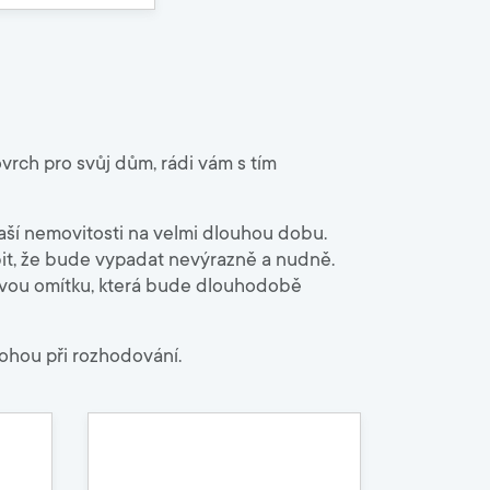
9000
Zahrada
Malty, spárovací hmoty
Lepidla na chodníky
rch pro svůj dům, rádi vám s tím
Písky
Betony
aší nemovitosti na velmi dlouhou dobu.
bit, že bude vypadat nevýrazně a nudně.
kovou omítku, která bude dlouhodobě
ohou při rozhodování.