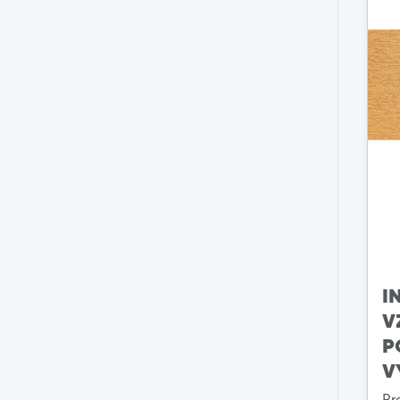
I
V
P
V