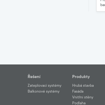
Pr
ba
Řešení
Produkty
Zateplovací systémy
Hrubá stavba
Balkonové systémy
Fasáda
Vnitřní stěny
Podlaha