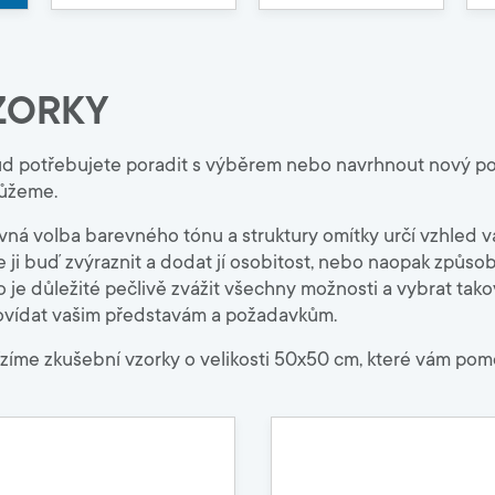
8000
k produktům
Developeři
k systémům
og, Brožury
okumenty
Obklady a dlažby
ZORKY
stupy
Penetrace a kontaktní můstky
Hydroizolační hmoty
d potřebujete poradit s výběrem nebo navrhnout nový pov
Lepidla na obklady
ůžeme.
Spárovací hmoty
Tmely, příslušenství
vná volba barevného tónu a struktury omítky určí vzhled v
 ji buď zvýraznit a dodat jí osobitost, nebo naopak způso
o je důležité pečlivě zvážit všechny možnosti a vybrat ta
vídat vašim představám a požadavkům.
zíme zkušební vzorky o velikosti 50x50 cm, které vám pom