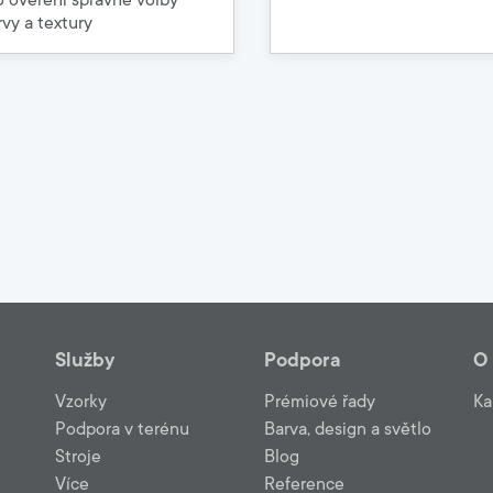
o ověření správné volby
rvy a textury
Služby
Podpora
O
Vzorky
Prémiové řady
Ka
Podpora v terénu
Barva, design a světlo
Stroje
Blog
Více
Reference