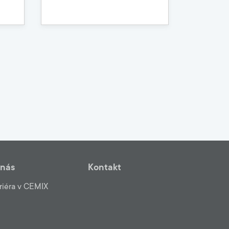
 nás
Kontakt
riéra v CEMIX