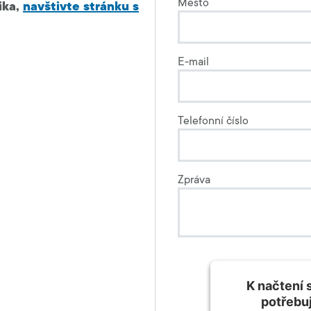
Město
ika,
navštivte stránku s
E-mail
Telefonní číslo
Zpráva
K načtení 
potřebu