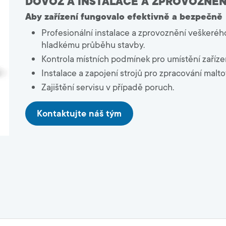
DOVOZ A INSTALACE A ZPROVOZNĚN
8000
k produktům
Developeři
Aby zařízení fungovalo efektivně a bezpečně
k systémům
og, Brožury
Profesionální instalace a zprovoznění veškeréh
okumenty
Obklady a dlažby
hladkému průběhu stavby.
stupy
Penetrace a kontaktní můstky
Kontrola místních podmínek pro umístění zařízen
Hydroizolační hmoty
Instalace a zapojení strojů pro zpracování malt
Lepidla na obklady
Zajištění servisu v případě poruch.
Spárovací hmoty
Tmely, příslušenství
Kontaktujte náš tým