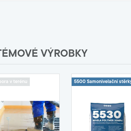
TÉMOVÉ VÝROBKY
ora v terénu
5500 Samonivelační stěrk