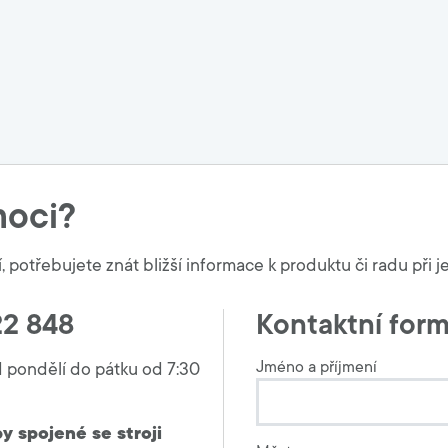
oci?
otřebujete znát bližší informace k produktu či radu při je
22 848
Kontaktní form
Jméno a příjmení
d pondělí do pátku od 7:30
y spojené se stroji