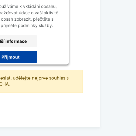
oužíváme k vkládání obsahu,
ažďovat údaje o vaší aktivitě.
 obsah zobrazit, přečtěte si
 přijměte podmínky služby.
lší informace
Přijmout
centrics Consent Management
Platform
eslat, udělejte nejprve souhlas s
TCHA.