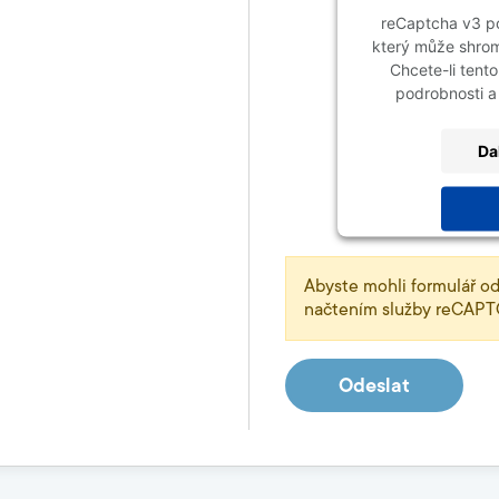
reCaptcha v3 p
který může shrom
Chcete-li tento
podrobnosti a
Da
powered by
User
Abyste mohli formulář od
načtením služby reCAP
Odeslat