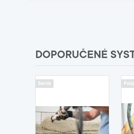
DOPORUČENÉ SYS
Servis
Podp