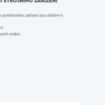
Í STROJNÍHO ZAŘÍZENÍ
9000
o potřebného zařízení jsou klíčem k
Zahrada
Malty, spárovací hmoty
í.
Lepidla na chodníky
ových směsí.
Písky
Betony