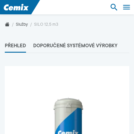
Suroviny
Stavebnictví
Služby
SILO 12,5 m3
Řešení
PŘEHLED
DOPORUČENÉ SYSTÉMOVÉ VÝROBKY
Produkty
Služby
Podpora
O nás
Kontakt