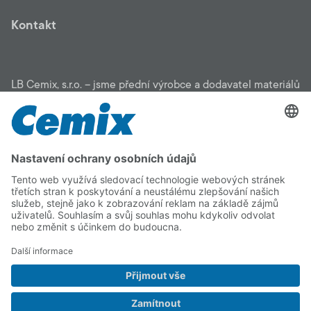
Kontakt
LB Cemix, s.r.o. – jsme přední výrobce a dodavatel materiálů
pro stavbu: zateplení, fasády, malty, stěrky, omítky, potěry,
penetrace, lepidla, podlahové stěrky, sanační systémy,
zahradní program. Pomůžeme vám vybrat vhodný materiál
pro vaši stavbu, čerpat dotace i najít osvědčenou stavební
firmu. Na kvalitu CEMIX se můžete spolehnout.
Copyright © 2026 LB Cemix, s.r.o.
Impressum
Informace o zpracování
Cookie
Vnitřní
osobních údajů (GDPR)
policy
oznamovací
systém
Facebook
Instagram
YouTube
LinkedIn