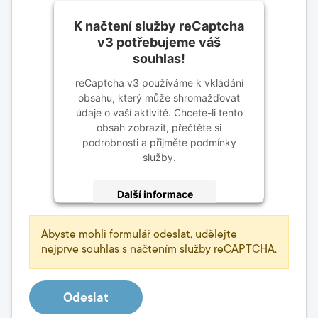
K načtení služby reCaptcha
v3 potřebujeme váš
souhlas!
reCaptcha v3 používáme k vkládání
obsahu, který může shromažďovat
údaje o vaší aktivitě. Chcete-li tento
obsah zobrazit, přečtěte si
podrobnosti a přijměte podmínky
služby.
Další informace
Přijmout
Abyste mohli formulář odeslat, udělejte
nejprve souhlas s načtením služby reCAPTCHA.
powered by
Usercentrics Consent
Management Platform
Odeslat