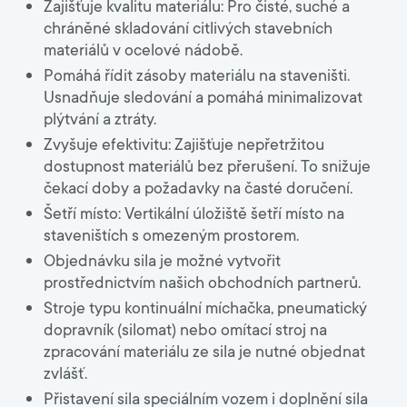
Zajišťuje kvalitu materiálu: Pro čisté, suché a
chráněné skladování citlivých stavebních
materiálů v ocelové nádobě.
Pomáhá řídit zásoby materiálu na staveništi.
Usnadňuje sledování a pomáhá minimalizovat
plýtvání a ztráty.
Zvyšuje efektivitu: Zajišťuje nepřetržitou
dostupnost materiálů bez přerušení. To snižuje
čekací doby a požadavky na časté doručení.
Šetří místo: Vertikální úložiště šetří místo na
staveništích s omezeným prostorem.
Objednávku sila je možné vytvořit
prostřednictvím našich obchodních partnerů.
Stroje typu kontinuální míchačka, pneumatický
dopravník (silomat) nebo omítací stroj na
zpracování materiálu ze sila je nutné objednat
zvlášť.
Přistavení sila speciálním vozem i doplnění sila