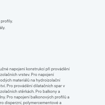
9000
Zahrada
profily.
Malty, spárovací hmoty
ly.
Lepidla na chodníky
Písky
Betony
užné napojení konstrukcí při provádění
zolačních vrstev. Pro napojení
odých materiálů na hydroizolační
tví. Pro provádění dilatačních spar v
zolačních stěrkách. Pro balkony a
ny. Pro napojení balkonových profilů a
ro disperzní, polymercementové a