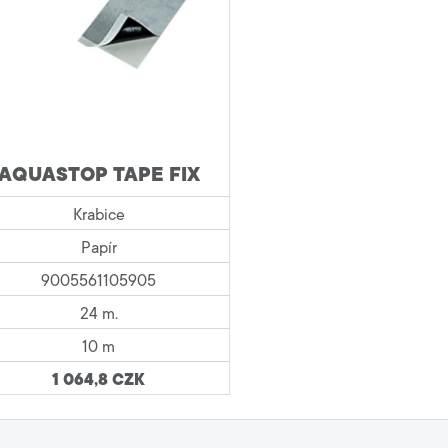
AQUASTOP TAPE FIX
Krabice
Papír
9005561105905
24 m.
10 m
1 064,8 CZK