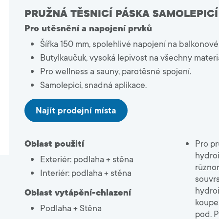
8000
k produktům
Developeři
PRUŽNÁ TĚSNICÍ PÁSKA SAMOLEPICÍ
k systémům
og, Brožury
Pro utěsnění a napojení prvků
okumenty
Obklady a dlažby
Šířka 150 mm, spolehlivé napojení na balkonové 
stupy
Penetrace a kontaktní můstky
Butylkaučuk, vysoká lepivost na všechny materiá
Hydroizolační hmoty
Pro wellness a sauny, parotěsné spojení.
Lepidla na obklady
Samolepicí, snadná aplikace.
Spárovací hmoty
Tmely, příslušenství
Najít prodejní místa
Oblast použití
Pro pr
hydroi
Exteriér: podlaha + stěna
různor
Interiér: podlaha + stěna
souvrs
hydroi
Oblast vytápění-chlazení
koupel
Podlaha + Stěna
pod. P