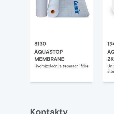
8130
19
AQUASTOP
AQ
MEMBRANE
2K
Hydroizolační a separační fólie
Uni
stě
Kontakty