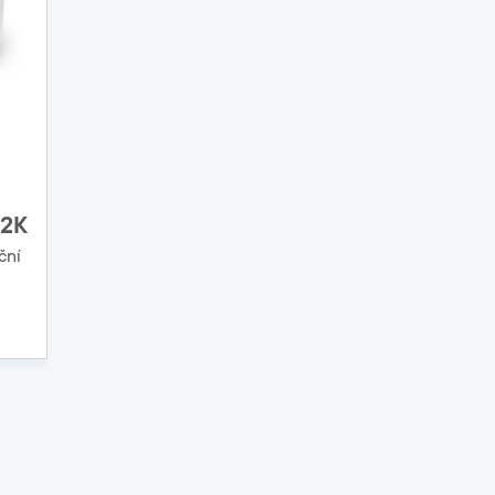
 2K
ční