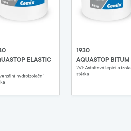
40
1930
UASTOP ELASTIC
AQUASTOP BITUM
2v1: Asfaltová lepicí a izola
stěrka
verzální hydroizolační
rka